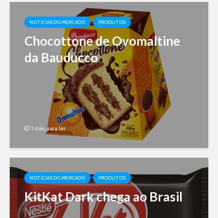
NOTÍCIAS DO MERCADO
PRODUTOS
Chocottone de Ovomaltine
da Bauducco
1 min para ler
NOTÍCIAS DO MERCADO
PRODUTOS
KitKat Dark chega ao Brasil