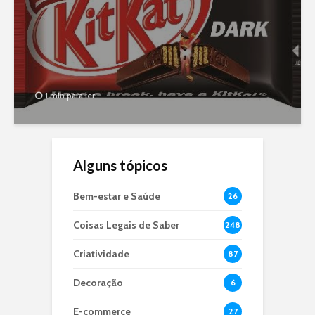
1 min para ler
Alguns tópicos
Bem-estar e Saúde
26
Coisas Legais de Saber
248
Criatividade
87
Decoração
6
E-commerce
27