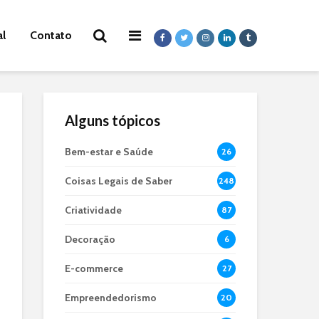
al
Contato
Alguns tópicos
Bem-estar e Saúde
26
Coisas Legais de Saber
248
Criatividade
87
Decoração
6
E-commerce
27
Empreendedorismo
20