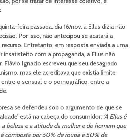
ão, por se tratar de interesse coletivo, é
.
quinta-feira passada, dia 16/nov, a Ellus dizia não
decisão. Por isso, não antecipou se acatará a
recurso. Entretanto, em resposta enviada a uma
 insatisfeito com a propaganda, a Ellus não
r. Flávio Ignacio escreveu que seu desagrado
anismo, mas ele acreditava que existia limite
, entre o sensual e o pornográfico, entre a
de.
presa se defendeu sob o argumento de que se
‘maldade’ está na cabeça do consumidor:
‘A Ellus é
 a beleza e a atitude da mulher e do homem que
 é composta por 50% de roupa e 50% de