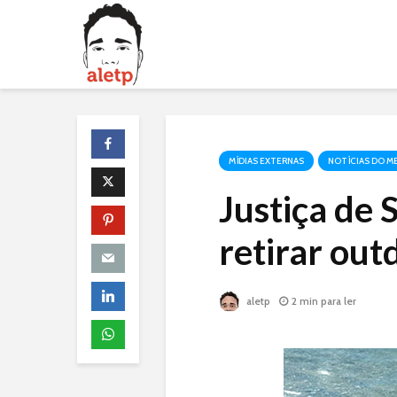
MÍDIAS EXTERNAS
NOTÍCIAS DO M
Justiça de 
retirar out
aletp
2 min para ler