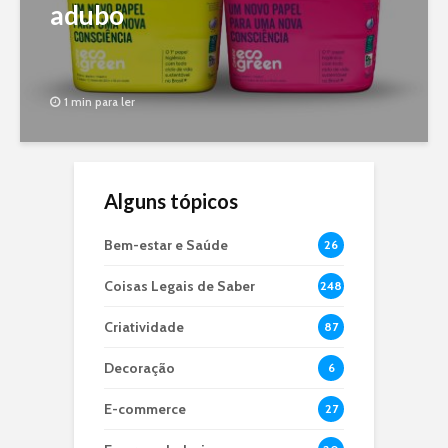
adubo
1 min para ler
Alguns tópicos
Bem-estar e Saúde
26
Coisas Legais de Saber
248
Criatividade
87
Decoração
6
E-commerce
27