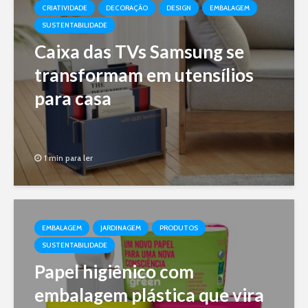
CRIATIVIDADE
DECORAÇÃO
DESIGN
EMBALAGEM
SUSTENTABILIDADE
Caixa das TVs Samsung se
transformam em utensílios
para casa
1 min para ler
EMBALAGEM
JARDINAGEM
PRODUTOS
SUSTENTABILIDADE
Papel higiênico com
embalagem plástica que vira