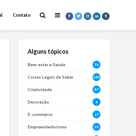
al
Contato
Alguns tópicos
Bem-estar e Saúde
26
Coisas Legais de Saber
248
Criatividade
87
Decoração
6
E-commerce
27
Empreendedorismo
20