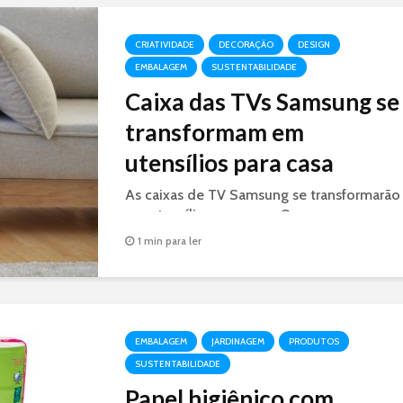
CRIATIVIDADE
DECORAÇÃO
DESIGN
EMBALAGEM
SUSTENTABILIDADE
Caixa das TVs Samsung se
transformam em
utensílios para casa
As caixas de TV Samsung se transformarão
em utensílios para casa. O reuso e a
reciclagem criativa, permitirá criar com
1 min para ler
papelão casas de gato, criado-mudo...
EMBALAGEM
JARDINAGEM
PRODUTOS
SUSTENTABILIDADE
Papel higiênico com