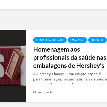
COISAS LEGAIS DE SABER
EMBALAGEM
PRODUTOS
Homenagem aos
profissionais da saúde nas
embalagens de Hershey’s
A Hershey's lançou uma edição especial
para homenagear os profissionais de saúde
que substitui o nome da marca pela palavr
Heroes (heróis, em inglês).
1 min para ler