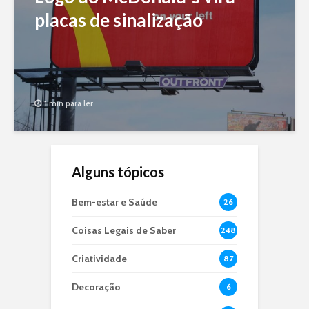
placas de sinalização
1 min para ler
Alguns tópicos
Bem-estar e Saúde
26
Coisas Legais de Saber
248
Criatividade
87
Decoração
6