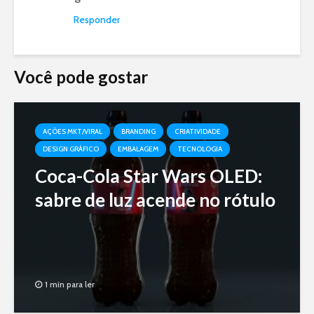
Responder
Você pode gostar
AÇÕES MKT/VIRAL
BRANDING
CRIATIVIDADE
DESIGN GRÁFICO
EMBALAGEM
TECNOLOGIA
Coca-Cola Star Wars OLED:
sabre de luz acende no rótulo
1 min para ler