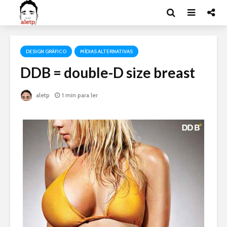
DESIGN GRÁFICO
MÍDIAS ALTERNATIVAS
DDB = double-D size breast
aletp
1 min para ler