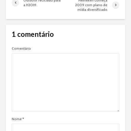
Outdoor reciclado para
Heineken começa
a H2OH!
2009 com plano de
mídia diversificado
1 comentário
Comentário
Nome
*