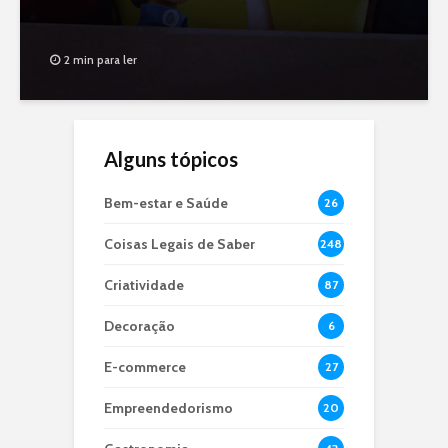
2 min para ler
Alguns tópicos
Bem-estar e Saúde
26
Coisas Legais de Saber
248
Criatividade
87
Decoração
6
E-commerce
27
Empreendedorismo
20