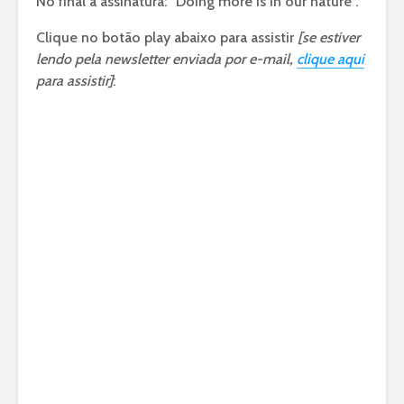
No final a assinatura: “Doing more is in our nature”.
Clique no botão play abaixo para assistir
[se estiver
lendo pela newsletter enviada por e-mail,
clique aqui
para assistir]
: