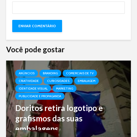
Você pode gostar
ANÚNCIOS
BRANDING
COMERCIAIS DE TV
CRIATIVIDADE
CURIOSIDADES
EMBALAGEM
IDENTIDADE VISUAL
MARKETING
PUBLICIDADE E PROPAGANDA
Doritos retira logotipo e
grafismos das suas
embalagens