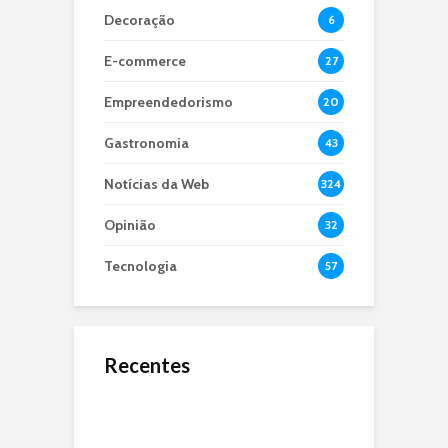
Decoração
6
E-commerce
27
Empreendedorismo
20
Gastronomia
43
Notícias da Web
324
Opinião
32
Tecnologia
57
Recentes
O Jejum de 24 Anos:
Microbiota Intestinal,
O que é dApps?
Por Que a Seleção
entenda sua