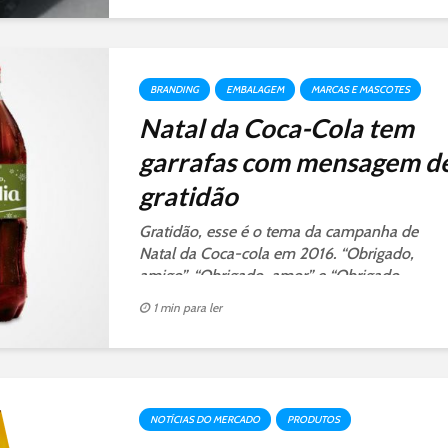
BRANDING
EMBALAGEM
MARCAS E MASCOTES
Natal da Coca-Cola tem
garrafas com mensagem d
gratidão
Gratidão, esse é o tema da campanha de
Natal da Coca-cola em 2016. “Obrigado,
amigo”, “Obrigado, amor” e “Obrigado,
família”, são as frases dos rótulos.
1 min para ler
NOTÍCIAS DO MERCADO
PRODUTOS