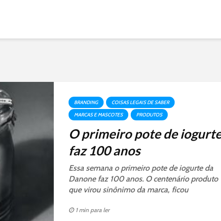
BRANDING
COISAS LEGAIS DE SABER
MARCAS E MASCOTES
PRODUTOS
O primeiro pote de iogurt
faz 100 anos
Essa semana o primeiro pote de iogurte da
Danone faz 100 anos. O centenário produto
que virou sinônimo da marca, ficou
centenário e ganhou o mundo.
1 min para ler