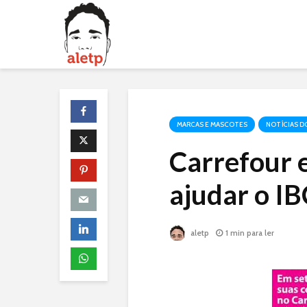
MARCAS E MASCOTES
NOTÍCIAS D
Carrefour
ajudar o I
aletp
1 min para ler