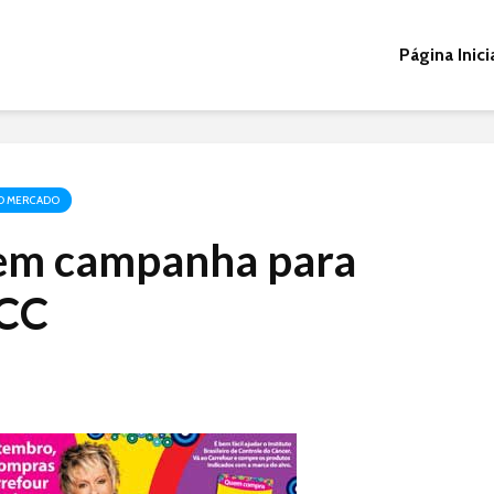
Página Inici
O MERCADO
 em campanha para
BCC