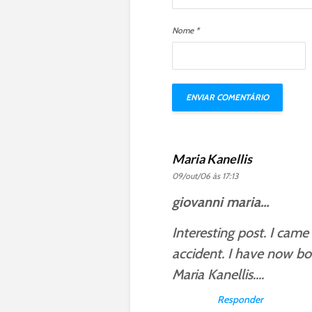
Nome
*
Maria Kanellis
09/out/06 às 17:13
giovanni maria…
Interesting post. I came
accident. I have now bo
Maria Kanellis….
Responder