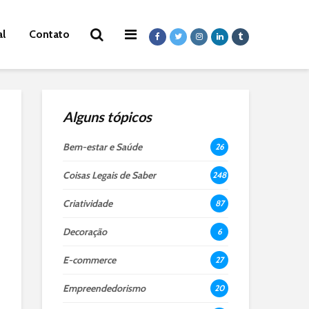
al
Contato
Alguns tópicos
Bem-estar e Saúde
26
Coisas Legais de Saber
248
Criatividade
87
Decoração
6
E-commerce
27
Empreendedorismo
20