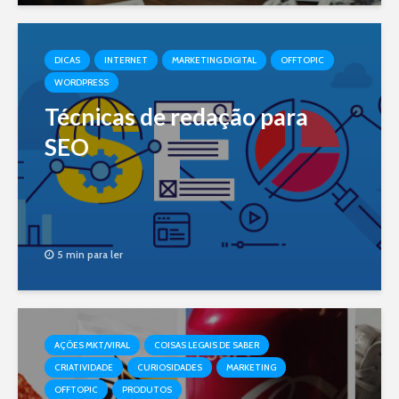
DICAS
INTERNET
MARKETING DIGITAL
OFFTOPIC
WORDPRESS
Técnicas de redação para
SEO
5 min para ler
AÇÕES MKT/VIRAL
COISAS LEGAIS DE SABER
CRIATIVIDADE
CURIOSIDADES
MARKETING
OFFTOPIC
PRODUTOS