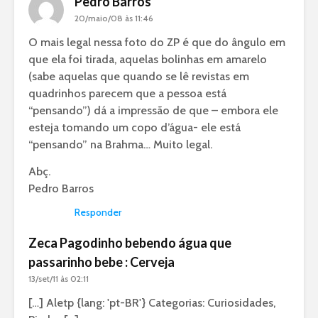
Pedro Barros
20/maio/08 às 11:46
O mais legal nessa foto do ZP é que do ângulo em
que ela foi tirada, aquelas bolinhas em amarelo
(sabe aquelas que quando se lê revistas em
quadrinhos parecem que a pessoa está
“pensando”) dá a impressão de que – embora ele
esteja tomando um copo d’água- ele está
“pensando” na Brahma… Muito legal.
Abç.
Pedro Barros
Responder
Zeca Pagodinho bebendo água que
passarinho bebe : Cerveja
13/set/11 às 02:11
[…] Aletp {lang: 'pt-BR'} Categorias: Curiosidades,