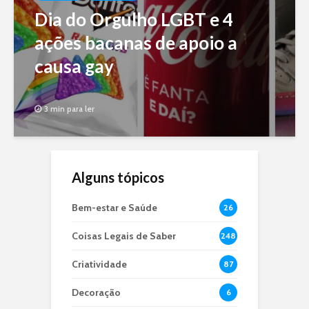
Dia do Orgulho LGBT e 4
ações bacanas de apoio a
causa gay
3 min para ler
Alguns tópicos
Bem-estar e Saúde
26
Coisas Legais de Saber
248
Criatividade
87
Decoração
6