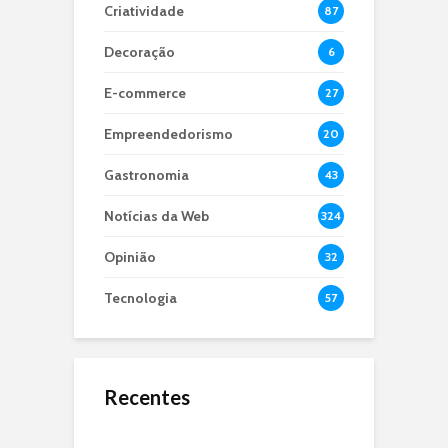
Criatividade
87
Decoração
6
E-commerce
27
Empreendedorismo
20
Gastronomia
43
Notícias da Web
324
Opinião
32
Tecnologia
57
Recentes
O Jejum de 24 Anos:
Microbiota Intestinal,
O que é dApps?