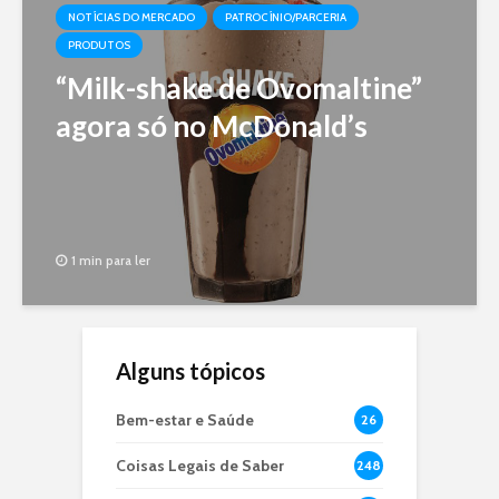
NOTÍCIAS DO MERCADO
PATROCÍNIO/PARCERIA
PRODUTOS
“Milk-shake de Ovomaltine”
agora só no McDonald’s
1 min para ler
Alguns tópicos
Bem-estar e Saúde
26
Coisas Legais de Saber
248