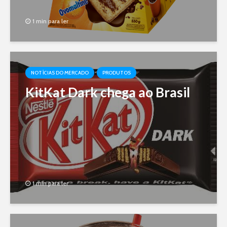
1 min para ler
NOTÍCIAS DO MERCADO
PRODUTOS
KitKat Dark chega ao Brasil
1 min para ler