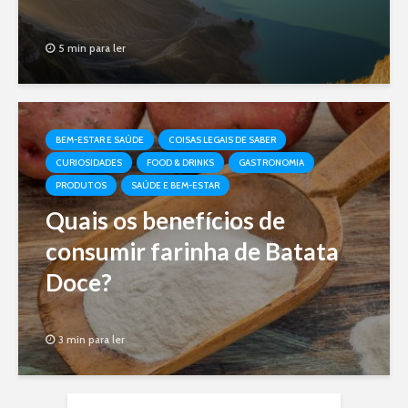
5 min para ler
BEM-ESTAR E SAÚDE
COISAS LEGAIS DE SABER
CURIOSIDADES
FOOD & DRINKS
GASTRONOMIA
PRODUTOS
SAÚDE E BEM-ESTAR
Quais os benefícios de
consumir farinha de Batata
Doce?
3 min para ler