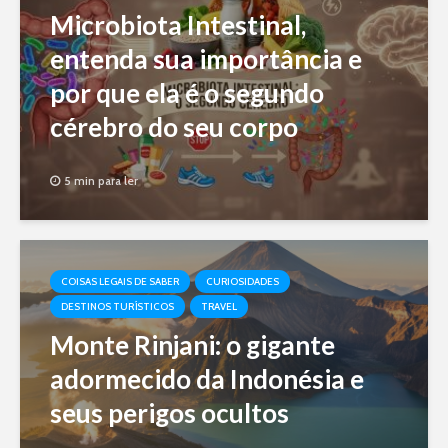
Microbiota Intestinal,
entenda sua importância e
por que ela é o segundo
cérebro do seu corpo
5 min para ler
COISAS LEGAIS DE SABER
CURIOSIDADES
DESTINOS TURÍSTICOS
TRAVEL
Monte Rinjani: o gigante
adormecido da Indonésia e
seus perigos ocultos