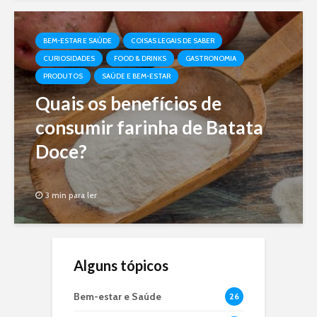
BEM-ESTAR E SAÚDE
COISAS LEGAIS DE SABER
CURIOSIDADES
FOOD & DRINKS
GASTRONOMIA
PRODUTOS
SAÚDE E BEM-ESTAR
Quais os benefícios de
consumir farinha de Batata
Doce?
3 min para ler
Alguns tópicos
Bem-estar e Saúde
26