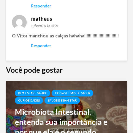
Responder
matheus
11/fev/08 às 16:21
O Vitor manchou as calças hahaha!!!!!!!!!!!!!!!!!!!!!!!!!!!!!
Responder
Você pode gostar
BEM-ESTAR E SAÚDE
COISAS LEGAIS DE SABER
CURIOSIDADES
SAÚDE E BEM-ESTAR
Microbiota Intestinal,
entenda sua importância e
por que ela é o segundo