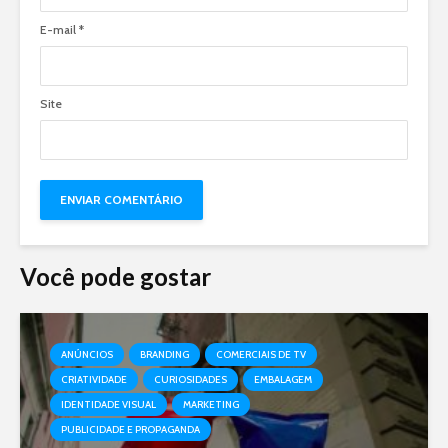
E-mail
*
Site
Você pode gostar
ANÚNCIOS
BRANDING
COMERCIAIS DE TV
CRIATIVIDADE
CURIOSIDADES
EMBALAGEM
IDENTIDADE VISUAL
MARKETING
PUBLICIDADE E PROPAGANDA