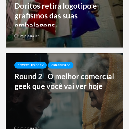
Doritos retira logotipo e
grafismos das suas
embalagens
1 min para ler
COMERCIAIS DE TV
CRIATIVIDADE
Round 2 | O melhor comercial
geek que você vai ver hoje
1 min para ler