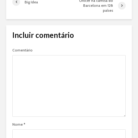
Unicef na camisa do
Big Idea
Barcelona em 128
países
Incluir comentário
Comentário
Nome
*