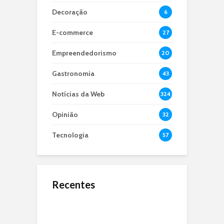
Decoração
6
E-commerce
27
Empreendedorismo
20
Gastronomia
43
Notícias da Web
324
Opinião
32
Tecnologia
57
Recentes
O Jejum de 24 Anos:
Microbiota Intestinal,
O que é dApps?
Por Que a Seleção
entenda sua