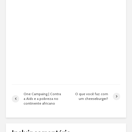
One Campaing | Contra
O que você faz com
a Aids e a pobreza no
um cheeseburger?
continente africano