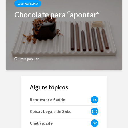
GASTRONOMIA
Chocolate para “apontar”
1 min para ler
Alguns tópicos
Bem-estar e Saúde
26
Coisas Legais de Saber
248
Criatividade
87