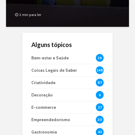
2 min para ler
Alguns tópicos
Bem-estar e Saúde
26
Coisas Legais de Saber
248
Criatividade
87
Decoração
6
E-commerce
27
Empreendedorismo
20
Gastronomia
43