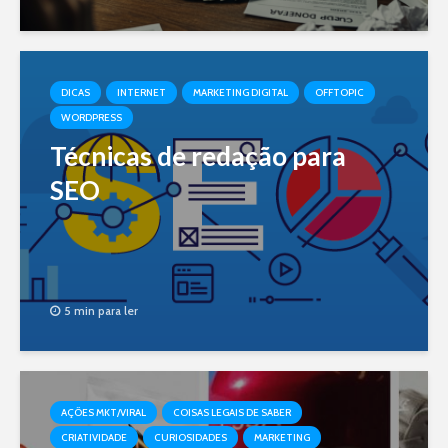
DICAS
INTERNET
MARKETING DIGITAL
OFFTOPIC
WORDPRESS
Técnicas de redação para
SEO
5 min para ler
AÇÕES MKT/VIRAL
COISAS LEGAIS DE SABER
CRIATIVIDADE
CURIOSIDADES
MARKETING