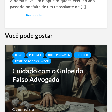
Aldemir Silva, um blogueiro que faleceu no ano
passado por falta de um transplante de […]
Responder
Você pode gostar
DICAS
INTERNET
NOTÍCIAS DA WEB
OFFTOPIC
RESPEITO AO CONSUMIDOR
Cuidado com o Golpe do
Falso Advogado
2 min para ler