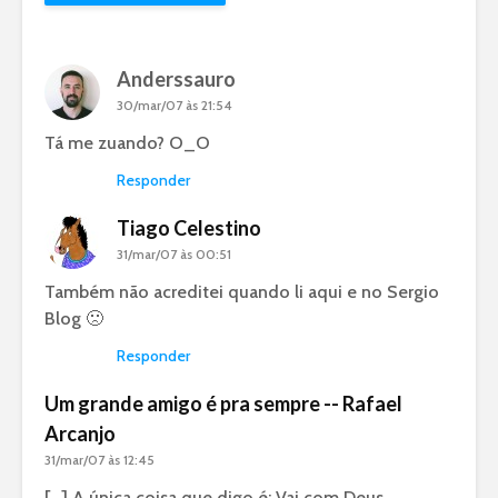
Anderssauro
30/mar/07 às 21:54
Tá me zuando? O_O
Responder
Tiago Celestino
31/mar/07 às 00:51
Também não acreditei quando li aqui e no Sergio
Blog 🙁
Responder
Um grande amigo é pra sempre -- Rafael
Arcanjo
31/mar/07 às 12:45
[…] A única coisa que digo é: Vai com Deus,