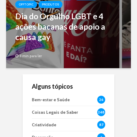
OFFTOPIC
PRODUTOS
Dia do Orgulho LGBT e 4
ações bacanas de apoio a
causa gay
3 min para ler
Alguns tópicos
Bem-estar e Saúde
26
Coisas Legais de Saber
248
Criatividade
87