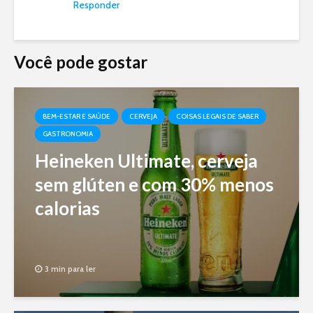
Responder
Você pode gostar
BEM-ESTAR E SAÚDE
CERVEJA
COISAS LEGAIS DE SABER
GASTRONOMIA
Heineken Ultimate, cerveja
sem glúten e com 30% menos
calorias
3 min para ler