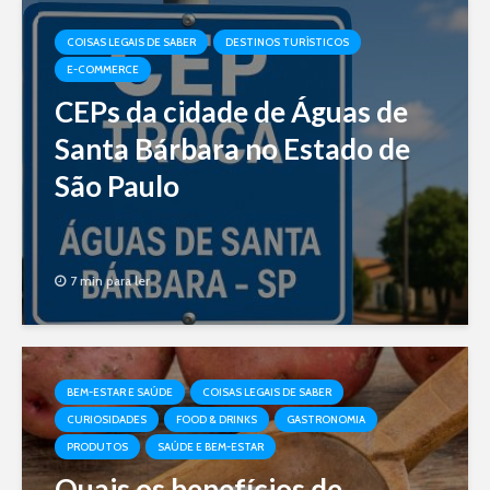
COISAS LEGAIS DE SABER
DESTINOS TURÍSTICOS
E-COMMERCE
CEPs da cidade de Águas de
Santa Bárbara no Estado de
São Paulo
7 min para ler
BEM-ESTAR E SAÚDE
COISAS LEGAIS DE SABER
CURIOSIDADES
FOOD & DRINKS
GASTRONOMIA
PRODUTOS
SAÚDE E BEM-ESTAR
Quais os benefícios de