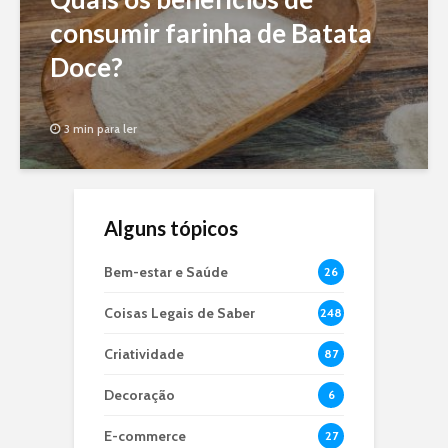
consumir farinha de Batata
Doce?
3 min para ler
Alguns tópicos
Bem-estar e Saúde
26
Coisas Legais de Saber
248
Criatividade
87
Decoração
6
E-commerce
27