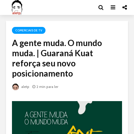
COMERCIAIS DE TV
A gente muda. O mundo
muda. | Guaraná Kuat
reforça seu novo
posicionamento
aletp
2 min para ler