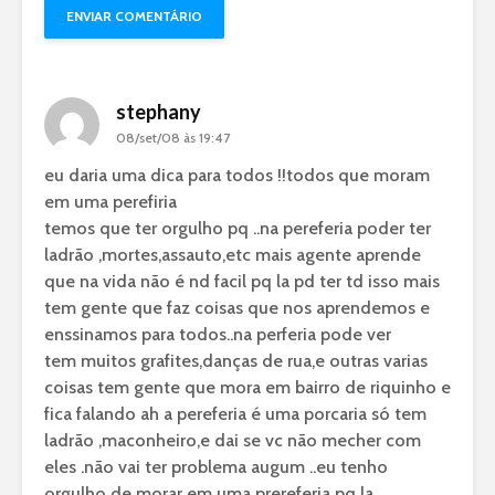
stephany
08/set/08 às 19:47
eu daria uma dica para todos !!todos que moram
em uma perefiria
temos que ter orgulho pq ..na pereferia poder ter
ladrão ,mortes,assauto,etc mais agente aprende
que na vida não é nd facil pq la pd ter td isso mais
tem gente que faz coisas que nos aprendemos e
enssinamos para todos..na perferia pode ver
tem muitos grafites,danças de rua,e outras varias
coisas tem gente que mora em bairro de riquinho e
fica falando ah a pereferia é uma porcaria só tem
ladrão ,maconheiro,e dai se vc não mecher com
eles .não vai ter problema augum ..eu tenho
orgulho de morar em uma prereferia pq la