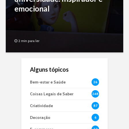
emocional
2 min para ler
Alguns tópicos
Bem-estar e Saúde
26
Coisas Legais de Saber
248
Criatividade
87
Decoração
6