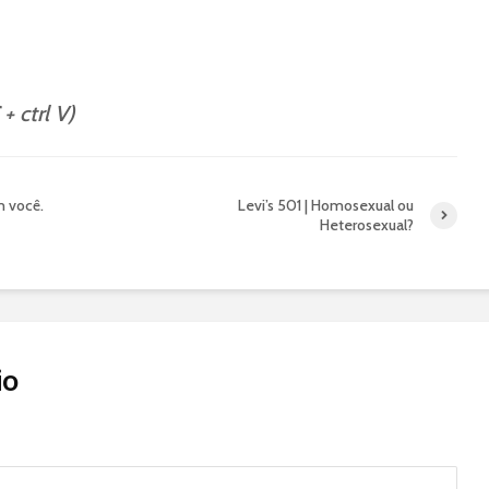
 + ctrl V)
m você.
Levi’s 501 | Homosexual ou
Heterosexual?
io