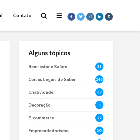
al
Contato
Alguns tópicos
Bem-estar e Saúde
26
Coisas Legais de Saber
248
Criatividade
87
Decoração
6
E-commerce
27
Empreendedorismo
20