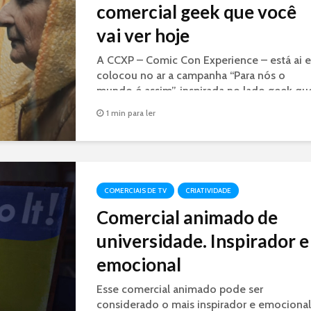
comercial geek que você
vai ver hoje
A CCXP – Comic Con Experience – está ai e
colocou no ar a campanha “Para nós o
mundo é assim”, inspirada no lado geek qu
existe em cada um de nós. E o carro chefe
1 min para ler
da campanha é um filme para internet e...
COMERCIAIS DE TV
CRIATIVIDADE
Comercial animado de
universidade. Inspirador e
emocional
Esse comercial animado pode ser
considerado o mais inspirador e emocional