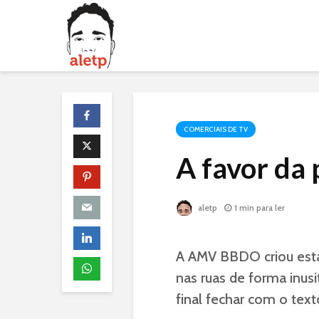
COMERCIAIS DE TV
A favor da 
aletp
1 min para ler
A AMV BBDO criou esta
nas ruas de forma inus
final fechar com o text