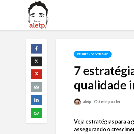
EMPREENDEDORISMO
7 estratégi
qualidade 
aletp
3 min para ler
Veja estratégias para a 
assegurando o crescimen