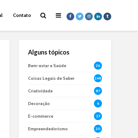
al
Contato
Alguns tópicos
Bem-estar e Saúde
26
Coisas Legais de Saber
248
Criatividade
87
Decoração
6
E-commerce
27
Empreendedorismo
20