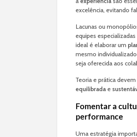
a
experiência
são essen
excelência, evitando fa
Lacunas ou monopólio
equipes especializadas 
ideal é elaborar um
pla
mesmo individualizado 
seja oferecida aos col
Teoria e prática devem
equilibrada
e
sustentá
Fomentar a cultu
performance
Uma estratégia import