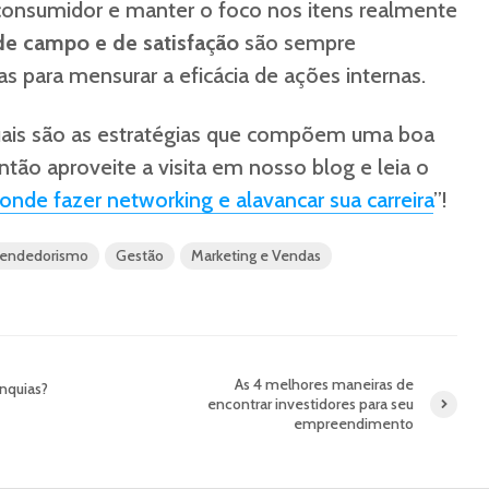
consumidor e manter o foco nos itens realmente
de campo e de satisfação
são sempre
s para mensurar a eficácia de ações internas.
ais são as estratégias que compõem uma boa
tão aproveite a visita em nosso blog e leia o
nde fazer networking e alavancar sua carreira
”!
endedorismo
Gestão
Marketing e Vendas
As 4 melhores maneiras de
anquias?
encontrar investidores para seu
empreendimento