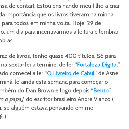
a de contar). Estou ensinando meu filho a criar
i da importância que os livros tiveram na minha
so para todos em minha volta. Hoje, 29 de
ro, um dia para incentivarmos a leitura e lembrar
obras.
z de livros, tenho quase 400 títulos. Só para
ima sexta-feria terminei de ler “
Fortaleza Digital
”
do comecei a ler “
O Livreiro de Cabul
” de Asne
erminá-lo ainda esta semana para começar o
também do Dan Brown e logo depois “
Bento
”
m o papa]
, do escritor brasileiro Andre Vianco (
i, se alguém estava pensando em me
 ).