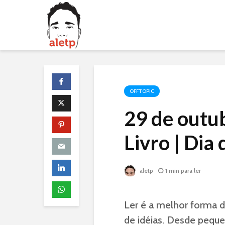
OFFTOPIC
29 de outu
Livro | Dia 
aletp
1 min para ler
Ler é a melhor forma de
de idéias. Desde pequen