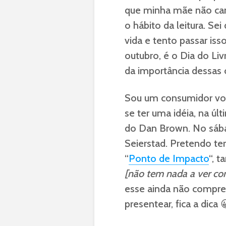
que minha mãe não cans
o hábito da leitura. Se
vida e tento passar is
outubro, é o Dia do Liv
da importância dessas 
Sou um consumidor vora
se ter uma idéia, na últ
do Dan Brown. No sába
Seierstad. Pretendo t
“
Ponto de Impacto
“, 
[não tem nada a ver co
esse ainda não compre
presentear, fica a dica 