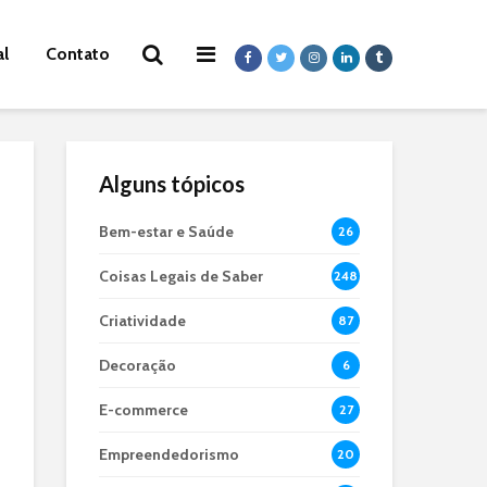
al
Contato
Alguns tópicos
Bem-estar e Saúde
26
Coisas Legais de Saber
248
Criatividade
87
Decoração
6
E-commerce
27
Empreendedorismo
20