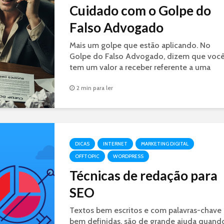
Cuidado com o Golpe do
Falso Advogado
Mais um golpe que estão aplicando. No
Golpe do Falso Advogado, dizem que voc
tem um valor a receber referente a uma
decisão judicial. É GOLPE.
2 min para ler
DICAS
INTERNET
MARKETING DIGITAL
OFFTOPIC
WORDPRESS
Técnicas de redação para
SEO
Textos bem escritos e com palavras-chave
bem definidas, são de grande ajuda quand