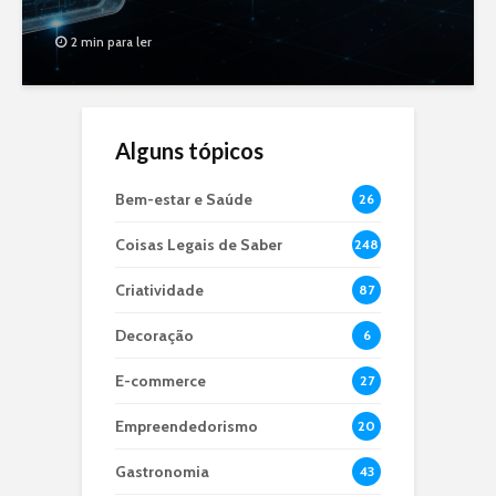
2 min para ler
Alguns tópicos
Bem-estar e Saúde
26
Coisas Legais de Saber
248
Criatividade
87
Decoração
6
E-commerce
27
Empreendedorismo
20
Gastronomia
43