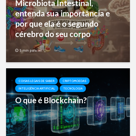
Microbiota Intestinal,
entenda sua importância e
por que ela é o segundo
cérebro do seu corpo
5 min para ler
COISAS LEGAIS DE SABER
CRIPTOMOEDAS
INTELIGÊNCIA ARTIFICIAL
TECNOLOGIA
O que é Blockchain?