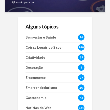
4 min para ler
Alguns tópicos
Bem-estar e Saúde
26
Coisas Legais de Saber
248
Criatividade
87
Decoração
6
E-commerce
27
Empreendedorismo
20
Gastronomia
43
Notícias da Web
324