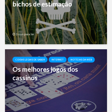
bichos de estimação
3 min para ler
COISAS LEGAIS DE SABER
INTERNET
NOTÍCIAS DA WEB
Os melhores jogos dos
cassinos