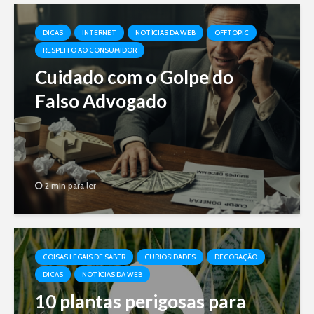
DICAS
INTERNET
NOTÍCIAS DA WEB
OFFTOPIC
RESPEITO AO CONSUMIDOR
Cuidado com o Golpe do
Falso Advogado
2 min para ler
COISAS LEGAIS DE SABER
CURIOSIDADES
DECORAÇÃO
DICAS
NOTÍCIAS DA WEB
10 plantas perigosas para