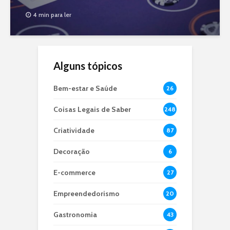
4 min para ler
Alguns tópicos
Bem-estar e Saúde
26
Coisas Legais de Saber
248
Criatividade
87
Decoração
6
E-commerce
27
Empreendedorismo
20
Gastronomia
43