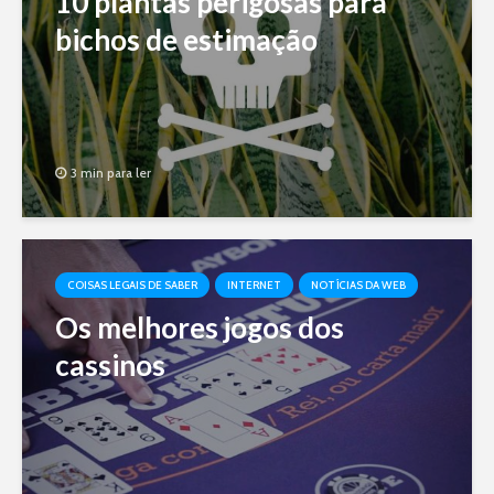
10 plantas perigosas para
bichos de estimação
3 min para ler
COISAS LEGAIS DE SABER
INTERNET
NOTÍCIAS DA WEB
Os melhores jogos dos
cassinos