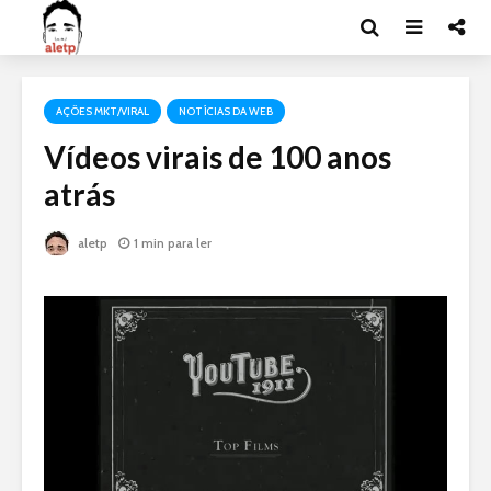
AÇÕES MKT/VIRAL
NOTÍCIAS DA WEB
Vídeos virais de 100 anos
atrás
aletp
1 min para ler