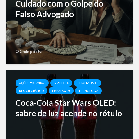
Cuidado com o Golpe do
Falso Advogado
2 min para ler
AÇÕES MKT/VIRAL
BRANDING
CRIATIVIDADE
DESIGN GRÁFICO
EMBALAGEM
TECNOLOGIA
Coca-Cola Star Wars OLED:
sabre de luz acende no rótulo