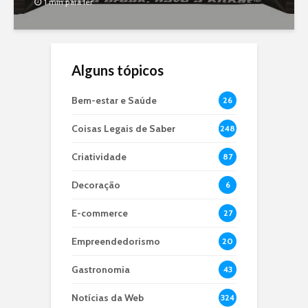
1 min para ler
Alguns tópicos
Bem-estar e Saúde
26
Coisas Legais de Saber
248
Criatividade
87
Decoração
6
E-commerce
27
Empreendedorismo
20
Gastronomia
43
Notícias da Web
324