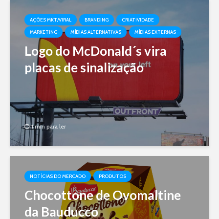
AÇÕES MKT/VIRAL
BRANDING
CRIATIVIDADE
MARKETING
MÍDIAS ALTERNATIVAS
MÍDIAS EXTERNAS
Logo do McDonald´s vira
placas de sinalização
1 min para ler
NOTÍCIAS DO MERCADO
PRODUTOS
Chocottone de Ovomaltine
da Bauducco