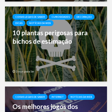
COISAS LEGAIS DE SABER
CURIOSIDADES
DECORAÇÃO
DICAS
NOTÍCIAS DA WEB
10 plantas perigosas para
bichos de estimação
3 min para ler
COISAS LEGAIS DE SABER
INTERNET
NOTÍCIAS DA WEB
Os melhores jogos dos