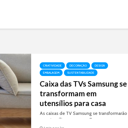
CRIATIVIDADE
DECORAÇÃO
DESIGN
EMBALAGEM
SUSTENTABILIDADE
Caixa das TVs Samsung se
transformam em
utensílios para casa
As caixas de TV Samsung se transformarão
em utensílios para casa. O reuso e a
reciclagem criativa, permitirá criar com
1 min para ler