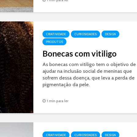
papelão casas de gato, criado-mudo...
CRIATIVIDADE
CURIOSIDADES
DESIGN
PRODUTOS
Bonecas com vitiligo
As bonecas com vitiligo tem o objetivo de
ajudar na inclusão social de meninas que
sofrem dessa doença, que leva a perda de
pigmentação da pele.
1 min para ler
CRIATIVIDADE
CURIOSIDADES
DESIGN