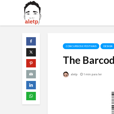
CONCURSOS E FESTIVAIS
DESIGN
The Barcod
aletp
1 min para ler