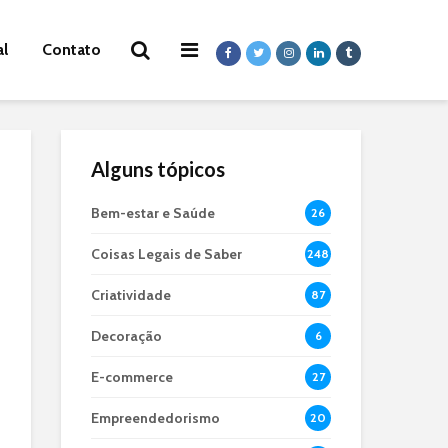
al
Contato
Alguns tópicos
Bem-estar e Saúde
26
Coisas Legais de Saber
248
Criatividade
87
Decoração
6
E-commerce
27
Empreendedorismo
20