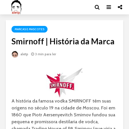
MARCAS E MASCOTES
Smirnoff | História da Marca
aletp
3 min para ler
A história da famosa vodka SMIRNOFF têm suas
origens no século 19 na cidade de Moscou. Foi em
1860 que Piotr Aersenyevitch Smirnov fundou sua
pequena e promissora destilaria de vodca,
chamada Trading House of PA Smirnov (que viria a