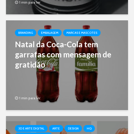
1 min para ler
BRANDING
EMBALAGEM
MARCAS E MASCOTES
Natal da Coca-Cola tem
garrafas com mensagem de
gratidão
1 min para ler
3D E ARTE DIGITAL
ARTE
DESIGN
HQ