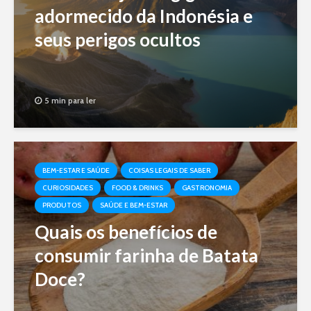
adormecido da Indonésia e
seus perigos ocultos
5 min para ler
BEM-ESTAR E SAÚDE
COISAS LEGAIS DE SABER
CURIOSIDADES
FOOD & DRINKS
GASTRONOMIA
PRODUTOS
SAÚDE E BEM-ESTAR
Quais os benefícios de
consumir farinha de Batata
Doce?