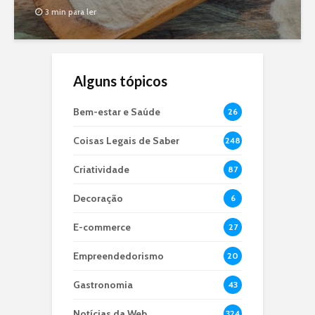
3 min para ler
Alguns tópicos
Bem-estar e Saúde
26
Coisas Legais de Saber
248
Criatividade
87
Decoração
6
E-commerce
27
Empreendedorismo
20
Gastronomia
43
Notícias da Web
324