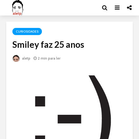
CURIOSIDADES
Smiley faz 25 anos
aletp
2 min para ler