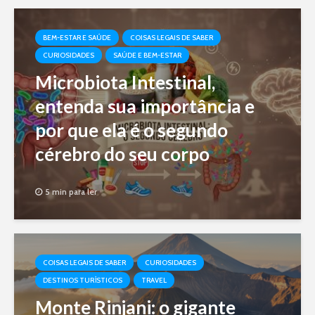
BEM-ESTAR E SAÚDE
COISAS LEGAIS DE SABER
CURIOSIDADES
SAÚDE E BEM-ESTAR
Microbiota Intestinal,
entenda sua importância e
por que ela é o segundo
cérebro do seu corpo
5 min para ler
COISAS LEGAIS DE SABER
CURIOSIDADES
DESTINOS TURÍSTICOS
TRAVEL
Monte Rinjani: o gigante