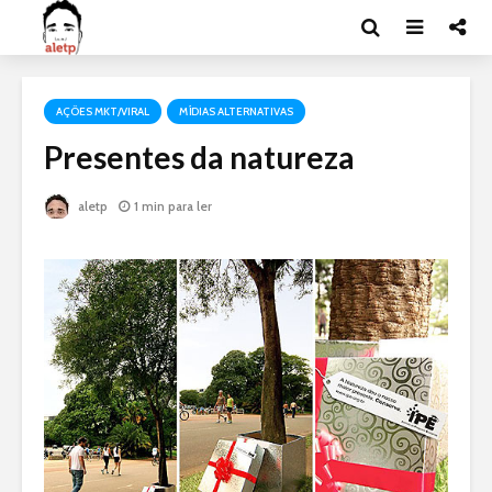
AÇÕES MKT/VIRAL
MÍDIAS ALTERNATIVAS
Presentes da natureza
aletp
1 min para ler