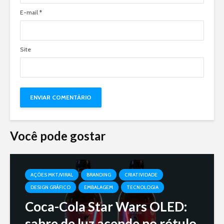
E-mail
*
Site
Você pode gostar
AÇÕES MKT/VIRAL
BRANDING
CRIATIVIDADE
DESIGN GRÁFICO
EMBALAGEM
TECNOLOGIA
Coca-Cola Star Wars OLED:
sabre de luz acende no rótulo