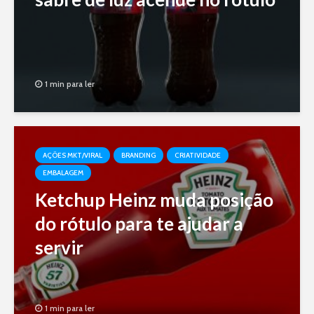
1 min para ler
AÇÕES MKT/VIRAL
BRANDING
CRIATIVIDADE
EMBALAGEM
Ketchup Heinz muda posição
do rótulo para te ajudar a
servir
1 min para ler