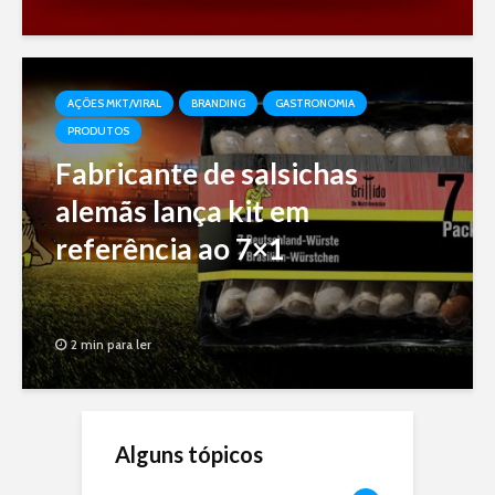
AÇÕES MKT/VIRAL
BRANDING
GASTRONOMIA
PRODUTOS
Fabricante de salsichas
alemãs lança kit em
referência ao 7×1
2 min para ler
Alguns tópicos