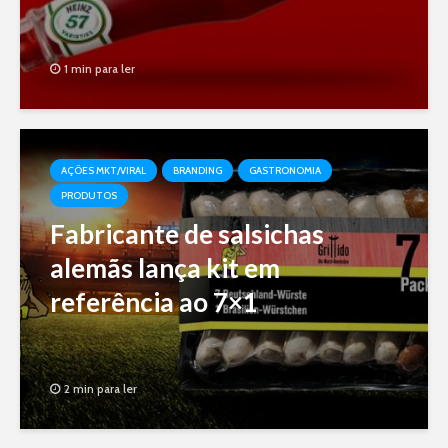
1 min para ler
AÇÕES MKT/VIRAL
BRANDING
GASTRONOMIA
PRODUTOS
Fabricante de salsichas
alemãs lança kit em
referência ao 7×1
2 min para ler