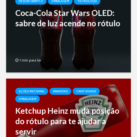
DESIGN GRÁFICO
EMBALAGEM
TECNOLOGIA
Coca-Cola Star Wars OLED:
sabre de luz acende no rótulo
1 min para ler
AÇÕES MKT/VIRAL
BRANDING
CRIATIVIDADE
EMBALAGEM
Ketchup Heinz muda posição
do rótulo para te ajudar a
servir