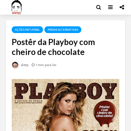
AÇÕES MKT/VIRAL
MÍDIAS ALTERNATIVAS
Postêr da Playboy com
cheiro de chocolate
aletp
1 min para ler