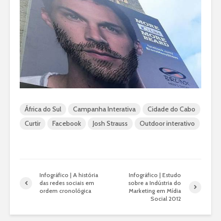
África do Sul
Campanha Interativa
Cidade do Cabo
Curtir
Facebook
Josh Strauss
Outdoor interativo
Infográfico | A história
Infográfico | Estudo
das redes sociais em
sobre a Indústria do
ordem cronológica
Marketing em Mídia
Social 2012