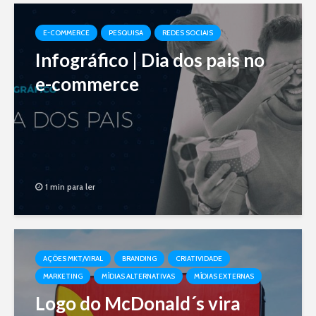
E-COMMERCE
PESQUISA
REDES SOCIAIS
Infográfico | Dia dos pais no
e-commerce
1 min para ler
AÇÕES MKT/VIRAL
BRANDING
CRIATIVIDADE
MARKETING
MÍDIAS ALTERNATIVAS
MÍDIAS EXTERNAS
Logo do McDonald´s vira