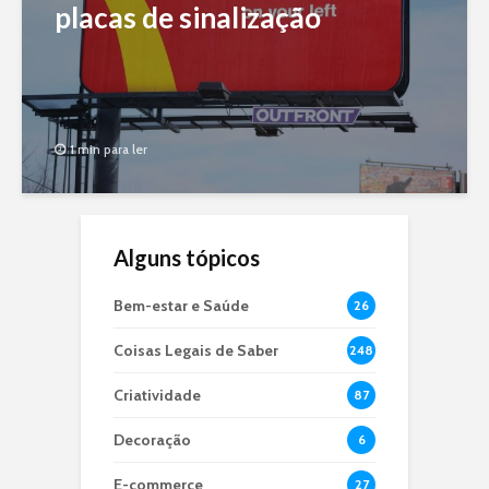
placas de sinalização
1 min para ler
Alguns tópicos
Bem-estar e Saúde
26
Coisas Legais de Saber
248
Criatividade
87
Decoração
6
E-commerce
27