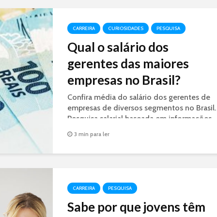
CARREIRA
CURIOSIDADES
PESQUISA
Qual o salário dos
gerentes das maiores
empresas no Brasil?
Confira média do salário dos gerentes de
empresas de diversos segmentos no Brasil.
Pesquisa salarial baseada em informações
coletadas no Love Monday.
3 min para ler
CARREIRA
PESQUISA
Sabe por que jovens têm