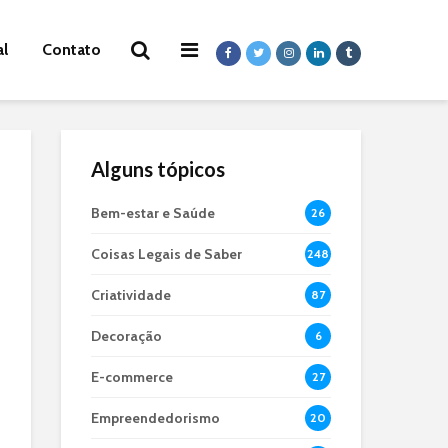
al
Contato
Alguns tópicos
Bem-estar e Saúde
26
Coisas Legais de Saber
248
Criatividade
87
Decoração
6
E-commerce
27
Empreendedorismo
20