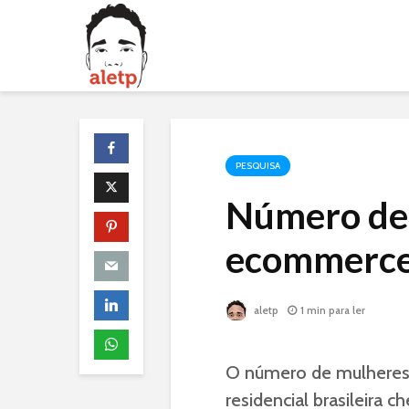
PESQUISA
Número de 
ecommerce 
aletp
1 min para ler
O número de mulheres
residencial brasileira