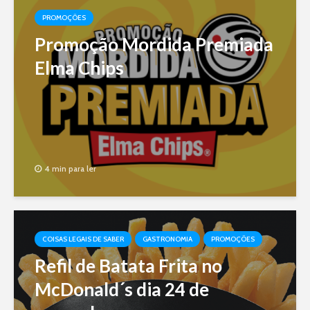
PROMOÇÕES
Promoção Mordida Premiada
Elma Chips
4 min para ler
COISAS LEGAIS DE SABER
GASTRONOMIA
PROMOÇÕES
Refil de Batata Frita no
McDonald´s dia 24 de