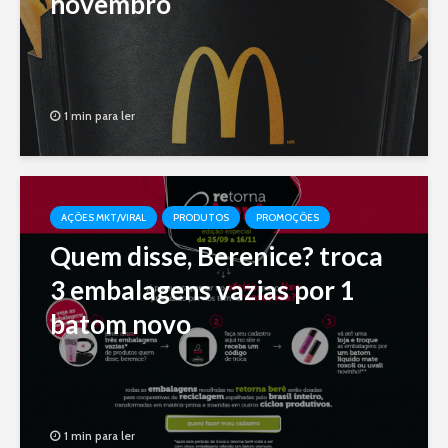
novembro
1 min para ler
AÇÕES MKT/VIRAL
PRODUTOS
PROMOÇÕES
Quem disse, Berenice? troca
3 embalagens vazias por 1
batom novo
1 min para ler