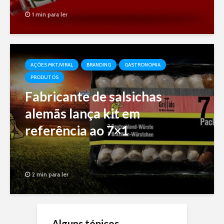
1 min para ler
AÇÕES MKT/VIRAL
BRANDING
GASTRONOMIA
PRODUTOS
Fabricante de salsichas
alemãs lança kit em
referência ao 7×1
2 min para ler
Alguns tópicos