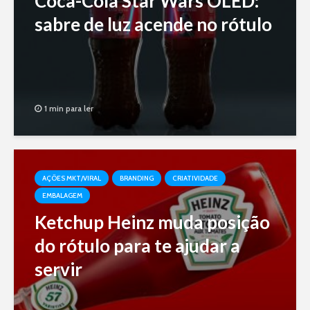
Coca-Cola Star Wars OLED:
sabre de luz acende no rótulo
1 min para ler
AÇÕES MKT/VIRAL
BRANDING
CRIATIVIDADE
EMBALAGEM
Ketchup Heinz muda posição
do rótulo para te ajudar a
servir