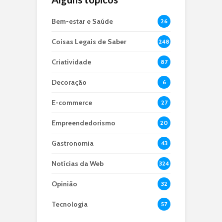
Bem-estar e Saúde
26
Coisas Legais de Saber
248
Criatividade
87
Decoração
6
E-commerce
27
Empreendedorismo
20
Gastronomia
43
Notícias da Web
324
Opinião
32
Tecnologia
57