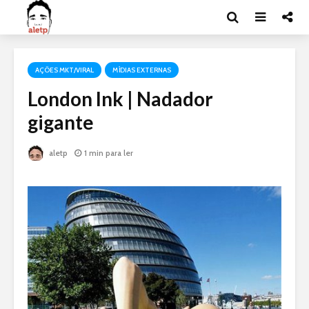
AÇÕES MKT/VIRAL
MÍDIAS EXTERNAS
London Ink | Nadador
gigante
aletp
1 min para ler