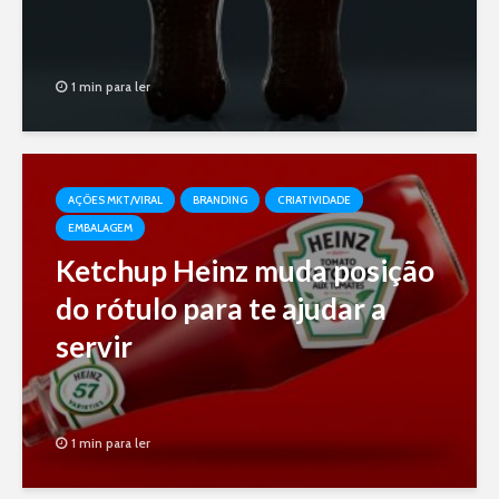
1 min para ler
AÇÕES MKT/VIRAL
BRANDING
CRIATIVIDADE
EMBALAGEM
Ketchup Heinz muda posição
do rótulo para te ajudar a
servir
1 min para ler