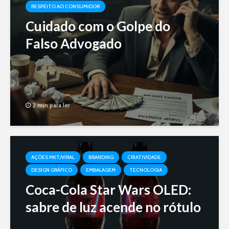
RESPEITO AO CONSUMIDOR
Cuidado com o Golpe do
Falso Advogado
2 min para ler
AÇÕES MKT/VIRAL
BRANDING
CRIATIVIDADE
DESIGN GRÁFICO
EMBALAGEM
TECNOLOGIA
Coca-Cola Star Wars OLED:
sabre de luz acende no rótulo