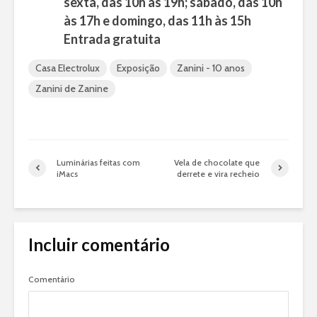
sexta, das 10h às 19h; sábado, das 10h
às 17h e domingo, das 11h às 15h
Entrada gratuita
Casa Electrolux
Exposição
Zanini - 10 anos
Zanini de Zanine
Luminárias feitas com
Vela de chocolate que
iMacs
derrete e vira recheio
Incluir comentário
Comentário