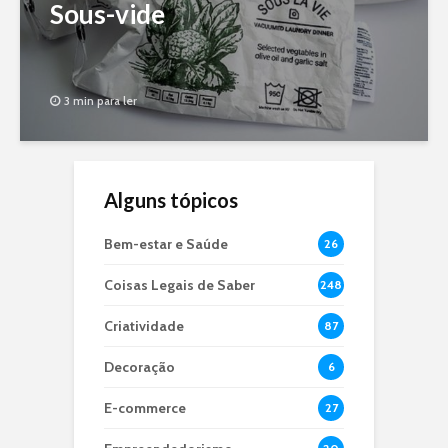
Sous-vide
3 min para ler
Alguns tópicos
Bem-estar e Saúde
26
Coisas Legais de Saber
248
Criatividade
87
Decoração
6
E-commerce
27