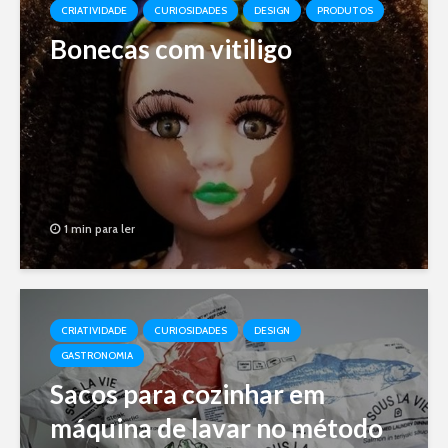
CRIATIVIDADE
CURIOSIDADES
DESIGN
PRODUTOS
Bonecas com vitiligo
1 min para ler
CRIATIVIDADE
CURIOSIDADES
DESIGN
GASTRONOMIA
Sacos para cozinhar em
máquina de lavar no método