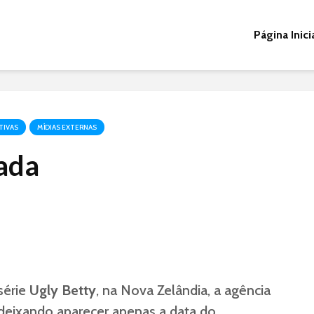
Página Inici
TIVAS
MÍDIAS EXTERNAS
ada
série
Ugly Betty
, na Nova Zelândia, a agência
deixando aparecer apenas a data do