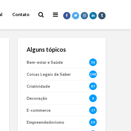
al
Contato
Alguns tópicos
Bem-estar e Saúde
26
Coisas Legais de Saber
248
Criatividade
87
Decoração
6
E-commerce
27
Empreendedorismo
20