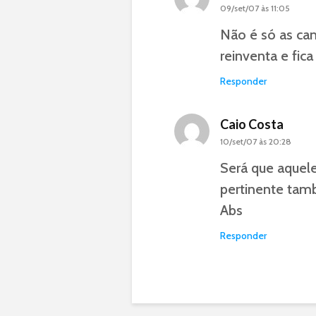
09/set/07 às 11:05
Não é só as cam
reinventa e fic
Responder
Caio Costa
10/set/07 às 20:28
Será que aquel
pertinente ta
Abs
Responder