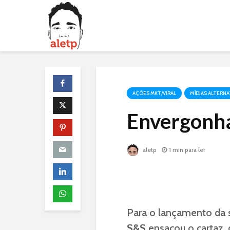
AÇÕES MKT/VIRAL
MÍDIAS ALTERNA
Envergonh
aletp
1 min para ler
Para o lançamento da 
S&S
ensacou o cartaz, 