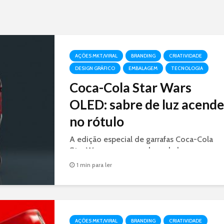
AÇÕES MKT/VIRAL
BRANDING
CRIATIVIDADE
DESIGN GRÁFICO
EMBALAGEM
TECNOLOGIA
Coca-Cola Star Wars
OLED: sabre de luz acende
no rótulo
A edição especial de garrafas Coca-Cola
Star Wars, possuem sabres de luz nas cores
azul e vermelho que ficam iluminados
1 min para ler
graças à tecnologia OLED.
AÇÕES MKT/VIRAL
BRANDING
CRIATIVIDADE