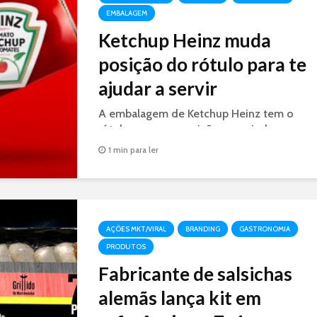
EMBALAGEM
Ketchup Heinz muda
posição do rótulo para te
ajudar a servir
A embalagem de Ketchup Heinz tem o
rótulo em nova posição para ajudar o
consumidor a servir a quantidade certa de
1 min para ler
ketchup.
AÇÕES MKT/VIRAL
BRANDING
GASTRONOMIA
PRODUTOS
Fabricante de salsichas
alemãs lança kit em