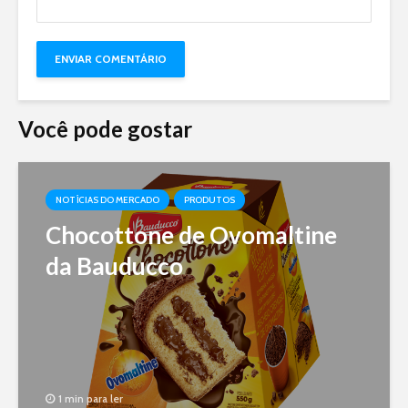
Você pode gostar
NOTÍCIAS DO MERCADO
PRODUTOS
Chocottone de Ovomaltine
da Bauducco
1 min para ler