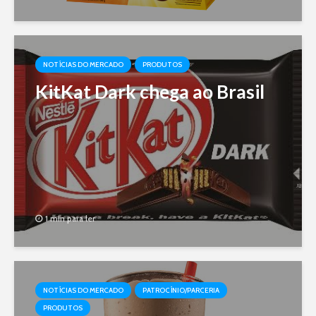
NOTÍCIAS DO MERCADO
PRODUTOS
KitKat Dark chega ao Brasil
1 min para ler
NOTÍCIAS DO MERCADO
PATROCÍNIO/PARCERIA
PRODUTOS