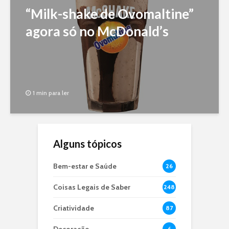
“Milk-shake de Ovomaltine”
agora só no McDonald’s
1 min para ler
Alguns tópicos
Bem-estar e Saúde
26
Coisas Legais de Saber
248
Criatividade
87
6