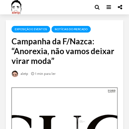
EXPOSIÇÃO E EVENTOS
NOTÍCIAS DO MERCADO
Campanha da F/Nazca:
“Anorexia, não vamos deixar
virar moda”
aletp
1 min para ler