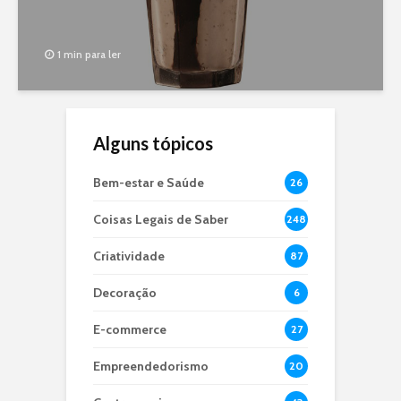
1 min para ler
Alguns tópicos
Bem-estar e Saúde
26
Coisas Legais de Saber
248
Criatividade
87
Decoração
6
E-commerce
27
Empreendedorismo
20