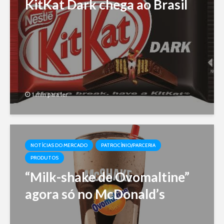
KitKat Dark chega ao Brasil
1 min para ler
NOTÍCIAS DO MERCADO
PATROCÍNIO/PARCERIA
PRODUTOS
“Milk-shake de Ovomaltine”
agora só no McDonald’s