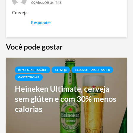
02/dez/08 às 12:13
Cerveja
Responder
Você pode gostar
BEM-ESTAR E SAÚDE
CERVEJA
COISAS LEGAIS DE SABER
GASTRONOMIA
Heineken Ultimate, cerveja
sem glúten e com 30% menos
calorias