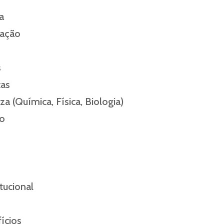
a
tação
s
cas
za (Química, Física, Biologia)
ão
tucional
ícios