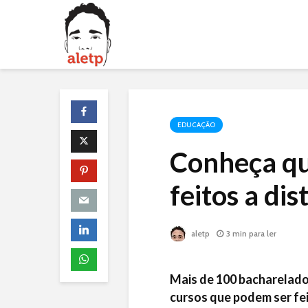
EDUCAÇÃO
Conheça qu
feitos a dis
aletp
3 min para ler
Mais de 100 bacharelado
cursos que podem ser feit