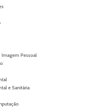
es
o
 Imagem Pessoal
mo
ntal
al e Sanitária
mputação