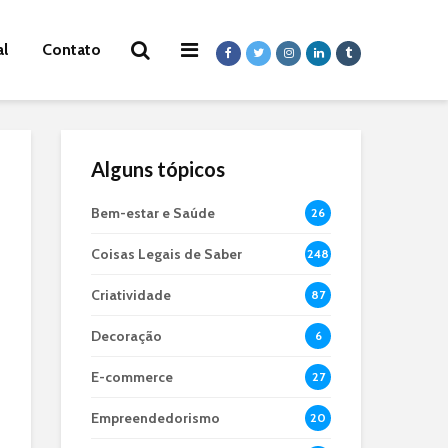
al
Contato
Alguns tópicos
Bem-estar e Saúde
26
Coisas Legais de Saber
248
Criatividade
87
Decoração
6
E-commerce
27
Empreendedorismo
20