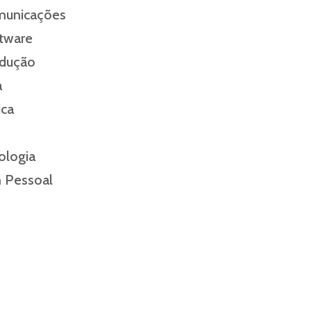
municações
tware
odução
a
ica
ologia
m Pessoal