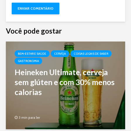
Você pode gostar
BEM-ESTAR E SAÚDE
CERVEJA
COISAS LEGAIS DE SABER
GASTRONOMIA
Heineken Ultimate, cerveja
sem glúten e com 30% menos
calorias
3 min para ler