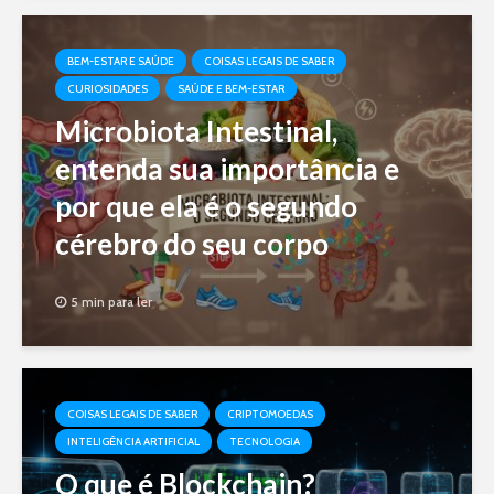
BEM-ESTAR E SAÚDE
COISAS LEGAIS DE SABER
CURIOSIDADES
SAÚDE E BEM-ESTAR
Microbiota Intestinal,
entenda sua importância e
por que ela é o segundo
cérebro do seu corpo
5 min para ler
COISAS LEGAIS DE SABER
CRIPTOMOEDAS
INTELIGÊNCIA ARTIFICIAL
TECNOLOGIA
O que é Blockchain?