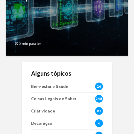
2 min para ler
Alguns tópicos
Bem-estar e Saúde
26
Coisas Legais de Saber
248
Criatividade
87
Decoração
6