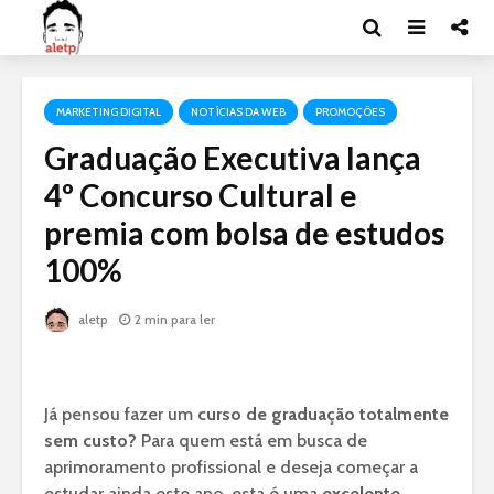
MARKETING DIGITAL
NOTÍCIAS DA WEB
PROMOÇÕES
Graduação Executiva lança
4º Concurso Cultural e
premia com bolsa de estudos
100%
aletp
2 min para ler
Já pensou fazer um
curso de graduação totalmente
sem custo?
Para quem está em busca de
aprimoramento profissional e deseja começar a
estudar ainda este ano, esta é uma
excelente