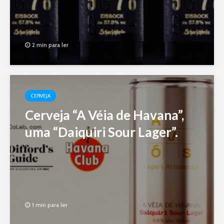
2 min para ler
CERVEJA
Cerveja “A Véia de Havana”,
uma “Daiquiri Sour Lager”.
1 min para ler