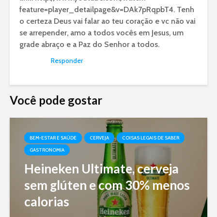
feature=player_detailpage&v=DAk7pRqpbT4. Tenh
o certeza Deus vai falar ao teu coração e vc não vai
se arrepender, amo a todos vocês em Jesus, um
grade abraço e a Paz do Senhor a todos.
Responder
Você pode gostar
BEM-ESTAR E SAÚDE
CERVEJA
COISAS LEGAIS DE SABER
GASTRONOMIA
Heineken Ultimate, cerveja
sem glúten e com 30% menos
calorias