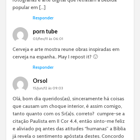
popular em […]
Responder
porn tube
03/fev/11 às 06:01
Cerveja e arte mostra reune obras inspiradas em
cerveja na espanha.. May I repost it? 🙂
Responder
Orsol
15/jun/12 às 09:03
Olá, bom dia queridos(as), sinceramente há coisas
que causam um choque interior, é assim comigo,
tanto quanto com os Sr(a)s. correto? cumpre-se a
citação Paulista em II Cor 4.4, então sinto-me feliz
e aliviado pq antes das atitudes “humanas” a Bíblia
já revela o sentimento apóstata destes. Concordo