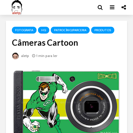
FOTOGRAFIA
HQ
PATROCÍNIO/PARCERIA
PRODUTOS
Câmeras Cartoon
aletp
1 min para ler