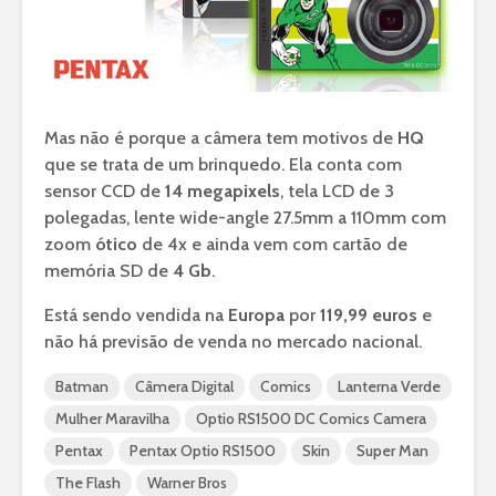
Mas não é porque a câmera tem motivos de
HQ
que se trata de um brinquedo. Ela conta com
sensor CCD de
14 megapixels
, tela LCD de 3
polegadas, lente wide-angle 27.5mm a 110mm com
zoom
ótico
de 4x e ainda vem com cartão de
memória SD de
4 Gb
.
Está sendo vendida na
Europa
por
119,99 euros
e
não há previsão de venda no mercado nacional.
Batman
Câmera Digital
Comics
Lanterna Verde
Mulher Maravilha
Optio RS1500 DC Comics Camera
Pentax
Pentax Optio RS1500
Skin
Super Man
The Flash
Warner Bros