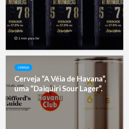
2 min para ler
CERVEJA
Cerveja “A Véia de Havana”,
uma “Daiquiri Sour Lager”.