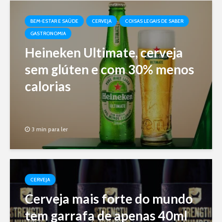
BEM-ESTAR E SAÚDE
CERVEJA
COISAS LEGAIS DE SABER
GASTRONOMIA
Heineken Ultimate, cerveja
sem glúten e com 30% menos
calorias
3 min para ler
CERVEJA
Cerveja mais forte do mundo
tem garrafa de apenas 40ml