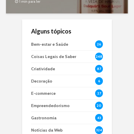
1 min para ler
Alguns tópicos
Bem-estar e Saúde
26
Coisas Legais de Saber
248
Criatividade
87
Decoração
6
E-commerce
27
Empreendedorismo
20
Gastronomia
43
Notícias da Web
324