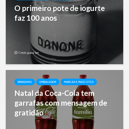
O primeiro pote de iogurte
faz 100 anos
1 min para ler
BRANDING
EMBALAGEM
MARCAS E MASCOTES
Natal da Coca-Cola tem
garrafas com mensagem de
gratidão