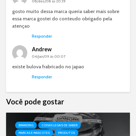
08/dez/08 às 20:39
gosto muito dessa marca queria saber mais sobre
essa marca gostei do conteudo obrigado pela
atençao
Responder
Andrew
04/jan/09 às 00:07
existe bulova frabricado no japao
Responder
Você pode gostar
BRANDING
COISAS LEGAIS DE SABER
MARCAS E MASCOTES
PRODUTOS