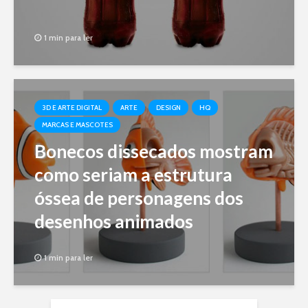
1 min para ler
3D E ARTE DIGITAL
ARTE
DESIGN
HQ
MARCAS E MASCOTES
Bonecos dissecados mostram
como seriam a estrutura
óssea de personagens dos
desenhos animados
1 min para ler